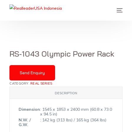
RS-1043 Olympic Power Rack
Send Enquiry
CATEGORY:
REAL SERIES
DESCRIPTION
Dimension
: 1545 x 1853 x 2400 mm (60.8 x 73.0
x 94.5 in)
N.W. /
: 142 kg (313 lbs) / 165 kg (364 lbs)
G.W.