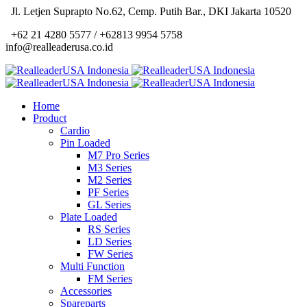
Jl. Letjen Suprapto No.62, Cemp. Putih Bar., DKI Jakarta 10520
+62 21 4280 5577 / +62813 9954 5758
info@realleaderusa.co.id
Home
Product
Cardio
Pin Loaded
M7 Pro Series
M3 Series
M2 Series
PF Series
GL Series
Plate Loaded
RS Series
LD Series
FW Series
Multi Function
FM Series
Accessories
Spareparts