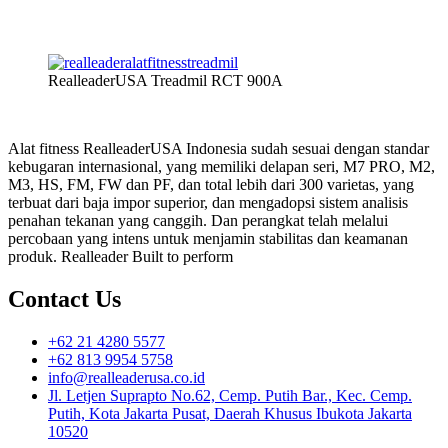
RealleaderUSA Treadmil RCT 900A
Alat fitness RealleaderUSA Indonesia sudah sesuai dengan standar
kebugaran internasional, yang memiliki delapan seri, M7 PRO, M2,
M3, HS, FM, FW dan PF, dan total lebih dari 300 varietas, yang
terbuat dari baja impor superior, dan mengadopsi sistem analisis
penahan tekanan yang canggih. Dan perangkat telah melalui
percobaan yang intens untuk menjamin stabilitas dan keamanan
produk. Realleader Built to perform
Contact Us
+62 21 4280 5577
+62 813 9954 5758
info@realleaderusa.co.id
Jl. Letjen Suprapto No.62, Cemp. Putih Bar., Kec. Cemp.
Putih, Kota Jakarta Pusat, Daerah Khusus Ibukota Jakarta
10520