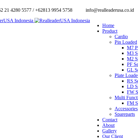
 21 4280 5577 / +62813 9954 5758
info@realleaderusa.co.id
Home
Product
Cardio
Pin Loaded
M7 Pr
M3 Se
M2 Se
PF Se
GL Se
Plate Load
RS Se
LD Se
FW S
Multi Funct
FM S
Accessories
Spareparts
Contact
About
Gallery
Our Client