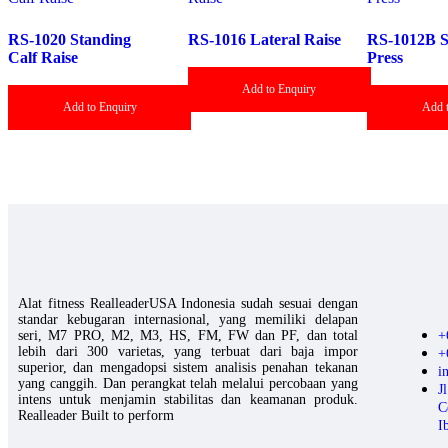
RS-1020 Standing
RS-1016 Lateral Raise
RS-1012B S
Calf Raise
Press
Add to Enquiry
Add to Enquiry
Add 
Alat fitness RealleaderUSA Indonesia sudah sesuai dengan
standar kebugaran internasional, yang memiliki delapan
seri, M7 PRO, M2, M3, HS, FM, FW dan PF, dan total
+
lebih dari 300 varietas, yang terbuat dari baja impor
+
superior, dan mengadopsi sistem analisis penahan tekanan
i
yang canggih. Dan perangkat telah melalui percobaan yang
J
intens untuk menjamin stabilitas dan keamanan produk.
C
Realleader Built to perform
I