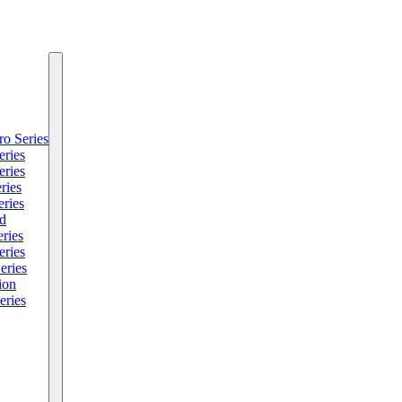
o Series
ries
ries
ries
ries
ed
ries
ries
eries
ion
eries