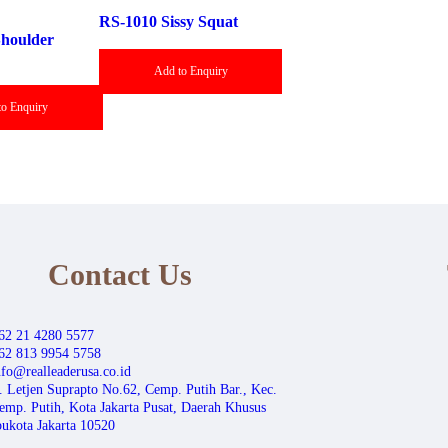
RS-1010 Sissy Squat
houlder
Add to Enquiry
to Enquiry
Contact Us
62 21 4280 5577
62 813 9954 5758
nfo@realleaderusa.co.id
l. Letjen Suprapto No.62, Cemp. Putih Bar., Kec.
emp. Putih, Kota Jakarta Pusat, Daerah Khusus
bukota Jakarta 10520