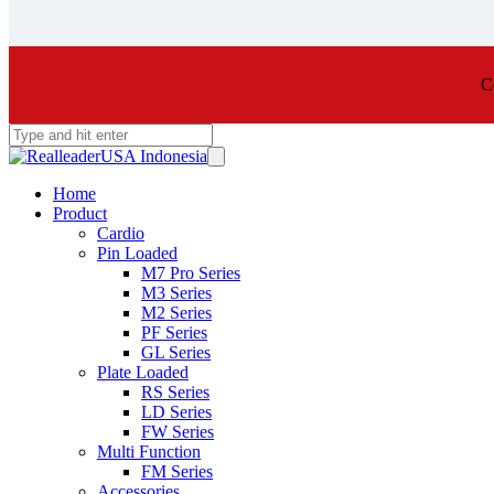
C
Home
Product
Cardio
Pin Loaded
M7 Pro Series
M3 Series
M2 Series
PF Series
GL Series
Plate Loaded
RS Series
LD Series
FW Series
Multi Function
FM Series
Accessories