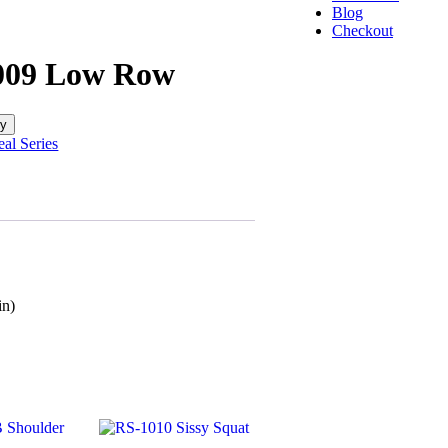
Blog
Checkout
009 Low Row
ry
eal Series
in)