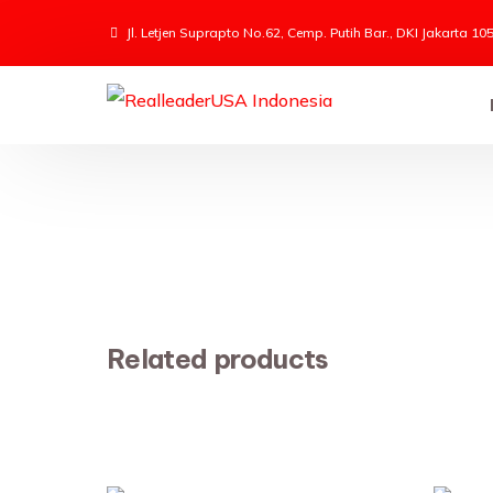
Jl. Letjen Suprapto No.62, Cemp. Putih Bar., DKI Jakarta 10
Related products