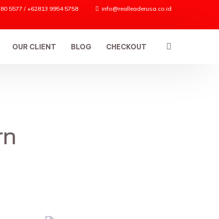
80 5577 / +62813 9954 5758
info@realleaderusa.co.id
OUR CLIENT
BLOG
CHECKOUT
ES
rn