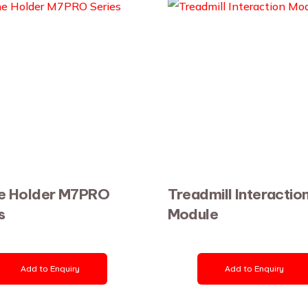
e Holder M7PRO
Treadmill Interactio
s
Module
Add to Enquiry
Add to Enquiry