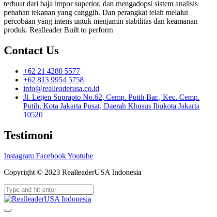
terbuat dari baja impor superior, dan mengadopsi sistem analisis
penahan tekanan yang canggih. Dan perangkat telah melalui
percobaan yang intens untuk menjamin stabilitas dan keamanan
produk. Realleader Built to perform
Contact Us
+62 21 4280 5577
+62 813 9954 5758
info@realleaderusa.co.id
Jl. Letjen Suprapto No.62, Cemp. Putih Bar., Kec. Cemp.
Putih, Kota Jakarta Pusat, Daerah Khusus Ibukota Jakarta
10520
Testimoni
Instagram
Facebook
Youtube
Copyright © 2023 RealleaderUSA Indonesia