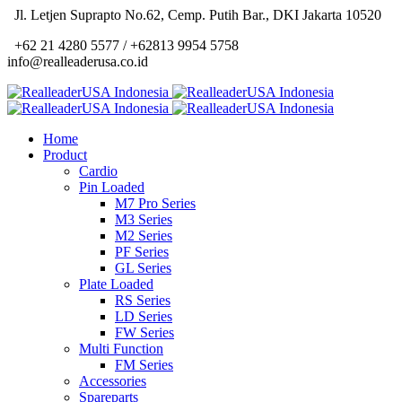
Jl. Letjen Suprapto No.62, Cemp. Putih Bar., DKI Jakarta 10520
+62 21 4280 5577 / +62813 9954 5758
info@realleaderusa.co.id
Home
Product
Cardio
Pin Loaded
M7 Pro Series
M3 Series
M2 Series
PF Series
GL Series
Plate Loaded
RS Series
LD Series
FW Series
Multi Function
FM Series
Accessories
Spareparts