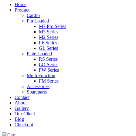
Home
Product
Cardio
Pin Loaded
M7 Pro Series
M3 Series
M2 Series
PF Series
GL Series
Plate Loaded
RS Series
LD Series
FW Series
Multi Function
FM Series
Accessories
Spareparts
Contact
About
Gallery
Our Client
Blog
Checkout