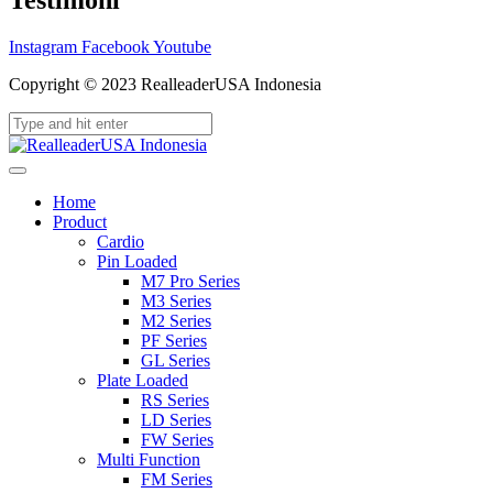
Testimoni
Instagram
Facebook
Youtube
Copyright © 2023 RealleaderUSA Indonesia
Home
Product
Cardio
Pin Loaded
M7 Pro Series
M3 Series
M2 Series
PF Series
GL Series
Plate Loaded
RS Series
LD Series
FW Series
Multi Function
FM Series