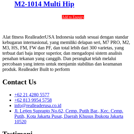
M2-1014 Multi Hip
Add to Enquiry
Alat fitness RealleaderUSA Indonesia sudah sesuai dengan standar
kebugaran internasional, yang memiliki delapan seri, M7 PRO, M2,
M3, HS, FM, FW dan PF, dan total lebih dari 300 varietas, yang
terbuat dari baja impor superior, dan mengadopsi sistem analisis
penahan tekanan yang canggih. Dan perangkat telah melalui
percobaan yang intens untuk menjamin stabilitas dan keamanan
produk. Realleader Built to perform
Contact Us
+62 21 4280 5577
+62 813 9954 5758
info@realleaderusa.co.id
Jl. Letjen Suprapto No.62, Cemp. Putih Bar., Kec. Cemp.
Putih, Kota Jakarta Pusat, Daerah Khusus Ibukota Jakarta
10520