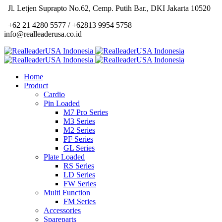
Jl. Letjen Suprapto No.62, Cemp. Putih Bar., DKI Jakarta 10520
+62 21 4280 5577 / +62813 9954 5758
info@realleaderusa.co.id
Home
Product
Cardio
Pin Loaded
M7 Pro Series
M3 Series
M2 Series
PF Series
GL Series
Plate Loaded
RS Series
LD Series
FW Series
Multi Function
FM Series
Accessories
Spareparts