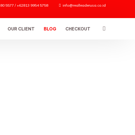
80 5577 / +62813 9954 5758
info@realleaderusa.co.id
OUR CLIENT
BLOG
CHECKOUT
ES