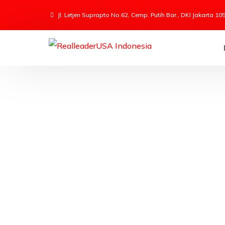
Jl. Letjen Suprapto No.62, Cemp. Putih Bar., DKI Jakarta 10