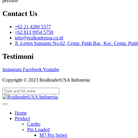
perform
Contact Us
+62 21 4280 5577
+62 813 9954 5758
info@realleaderusa.co.id
Jl. Letjen Suprapto No.62, Cemp. Putih Bar., Kec. Cemp. Puti
Testimoni
Instagram
Facebook
Youtube
Copyright © 2023 RealleaderUSA Indonesia
Home
Product
Cardio
Pin Loaded
M7 Pro Series