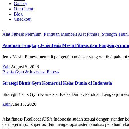
Gallery
Our Client
Blog
Checkout
Alat Fitness Premium
,
Panduan Membeli Alat Fitness
,
Strength Train
Panduan Lengkap Jenis-Jenis Mesin Fitness dan Fungsinya unt
Jenis Mesin Fitness menjadi pengetahuan dasar yang wajib dipaham
Zain
August 5, 2026
Bisnis Gym & Investasi Fitness
Strategi Bisnis Gym Komersial Kelas Dunia di Indonesia
Strategi Bisnis Gym Komersial Kelas Dunia: Panduan Lengkap Investo
Zain
June 18, 2026
Alat fitness RealleaderUSA Indonesia sudah sesuai dengan standar ke
dari baja impor superior, dan mengadopsi sistem analisis penahan te