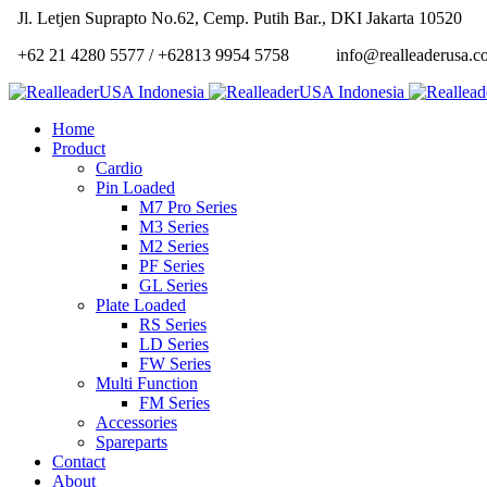
Jl. Letjen Suprapto No.62, Cemp. Putih Bar., DKI Jakarta 10520
+62 21 4280 5577 / +62813 9954 5758
info@realleaderusa.co
Home
Product
Cardio
Pin Loaded
M7 Pro Series
M3 Series
M2 Series
PF Series
GL Series
Plate Loaded
RS Series
LD Series
FW Series
Multi Function
FM Series
Accessories
Spareparts
Contact
About