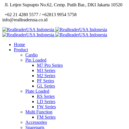
Jl. Letjen Suprapto No.62, Cemp. Putih Bar., DKI Jakarta 10520
+62 21 4280 5577 / +62813 9954 5758
info@realleaderusa.co.id
Home
Product
Cardio
Pin Loaded
M7 Pro Series
M3 Series
M2 Series
PF Series
GL Series
Plate Loaded
RS Series
LD Series
FW Series
Multi Function
FM Series
Accessories
Spareparts