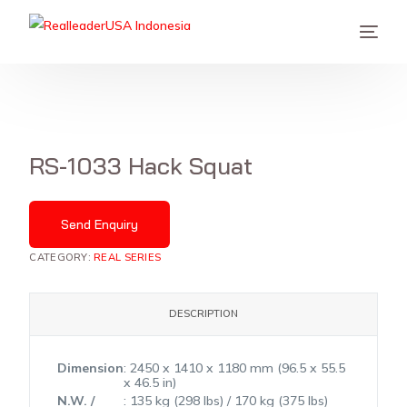
RS-1033 Hack Squat
Send Enquiry
CATEGORY:
REAL SERIES
DESCRIPTION
Dimension
: 2450 x 1410 x 1180 mm (96.5 x 55.5
x 46.5 in)
N.W. /
: 135 kg (298 lbs) / 170 kg (375 lbs)