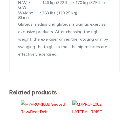
N.W. /
: 146 kg (322 lbs) / 170 kg (375 lbs)
G.W.
Weight
: 263 lbs (119.25 kg)
Stack
Gluteus medius and gluteus maximus exercise
exclusive products. After choosing the right
weight, the exerciser drives the rotating arm by
swinging the thigh, so that the hip muscles are
effectively exercised.
Related products