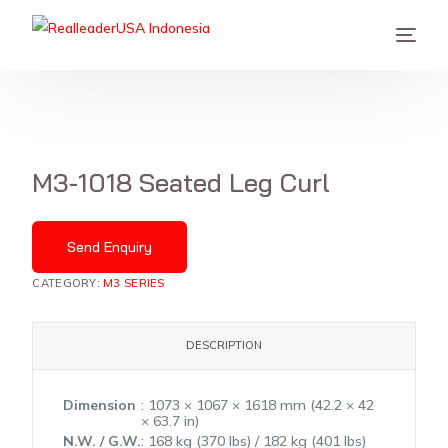
M3-1018 Seated Leg Curl
Send Enquiry
CATEGORY:
M3 SERIES
DESCRIPTION
Dimension
: 1073 × 1067 × 1618 mm (42.2 × 42
× 63.7 in)
N.W. / G.W.
: 168 kg (370 lbs) / 182 kg (401 lbs)