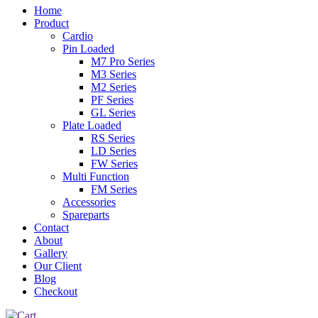
Home
Product
Cardio
Pin Loaded
M7 Pro Series
M3 Series
M2 Series
PF Series
GL Series
Plate Loaded
RS Series
LD Series
FW Series
Multi Function
FM Series
Accessories
Spareparts
Contact
About
Gallery
Our Client
Blog
Checkout