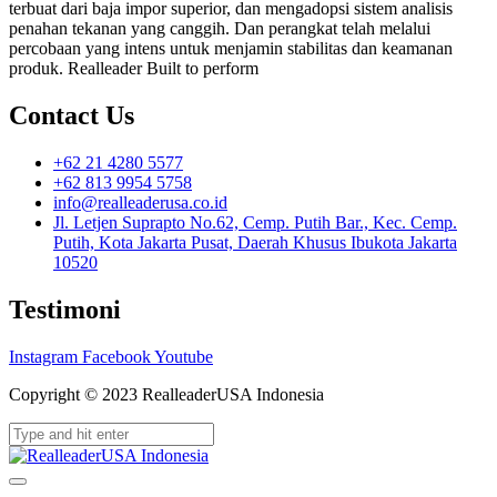
terbuat dari baja impor superior, dan mengadopsi sistem analisis
penahan tekanan yang canggih. Dan perangkat telah melalui
percobaan yang intens untuk menjamin stabilitas dan keamanan
produk. Realleader Built to perform
Contact Us
+62 21 4280 5577
+62 813 9954 5758
info@realleaderusa.co.id
Jl. Letjen Suprapto No.62, Cemp. Putih Bar., Kec. Cemp.
Putih, Kota Jakarta Pusat, Daerah Khusus Ibukota Jakarta
10520
Testimoni
Instagram
Facebook
Youtube
Copyright © 2023 RealleaderUSA Indonesia