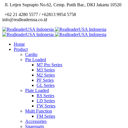
Jl. Letjen Suprapto No.62, Cemp. Putih Bar., DKI Jakarta 10520
+62 21 4280 5577 / +62813 9954 5758
info@realleaderusa.co.id
Home
Product
Cardio
Pin Loaded
M7 Pro Series
M3 Series
M2 Series
PF Series
GL Series
Plate Loaded
RS Series
LD Series
FW Series
Multi Function
FM Series
Accessories
Spareparts