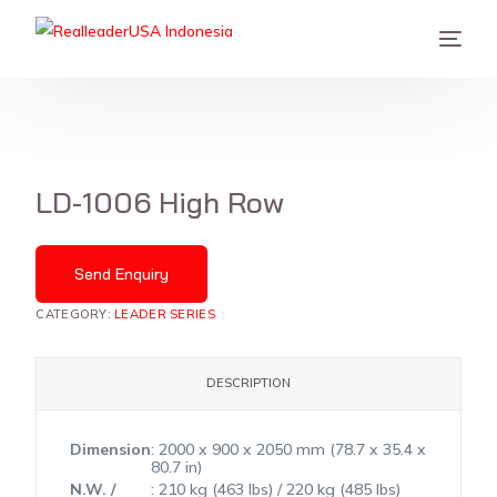
LD-1006 High Row
Send Enquiry
CATEGORY:
LEADER SERIES
DESCRIPTION
Dimension
: 2000 x 900 x 2050 mm (78.7 x 35.4 x
80.7 in)
N.W. /
: 210 kg (463 lbs) / 220 kg (485 lbs)