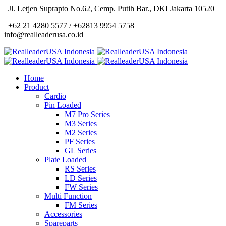
Jl. Letjen Suprapto No.62, Cemp. Putih Bar., DKI Jakarta 10520
+62 21 4280 5577 / +62813 9954 5758
info@realleaderusa.co.id
Home
Product
Cardio
Pin Loaded
M7 Pro Series
M3 Series
M2 Series
PF Series
GL Series
Plate Loaded
RS Series
LD Series
FW Series
Multi Function
FM Series
Accessories
Spareparts