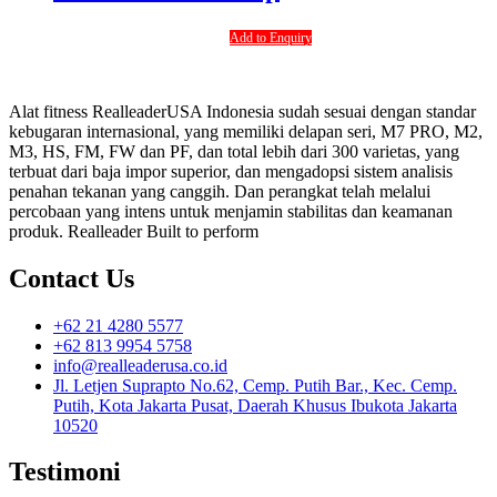
Add to Enquiry
Alat fitness RealleaderUSA Indonesia sudah sesuai dengan standar
kebugaran internasional, yang memiliki delapan seri, M7 PRO, M2,
M3, HS, FM, FW dan PF, dan total lebih dari 300 varietas, yang
terbuat dari baja impor superior, dan mengadopsi sistem analisis
penahan tekanan yang canggih. Dan perangkat telah melalui
percobaan yang intens untuk menjamin stabilitas dan keamanan
produk. Realleader Built to perform
Contact Us
+62 21 4280 5577
+62 813 9954 5758
info@realleaderusa.co.id
Jl. Letjen Suprapto No.62, Cemp. Putih Bar., Kec. Cemp.
Putih, Kota Jakarta Pusat, Daerah Khusus Ibukota Jakarta
10520
Testimoni