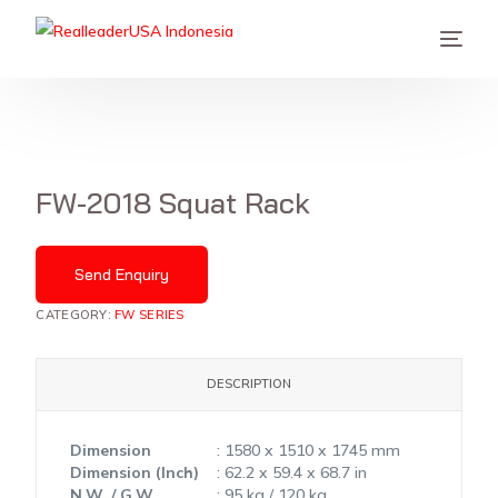
FW-2018 Squat Rack
Send Enquiry
CATEGORY:
FW SERIES
DESCRIPTION
Dimension
: 1580 x 1510 x 1745 mm
Dimension (Inch)
: 62.2 x 59.4 x 68.7 in
N.W. / G.W.
: 95 kg / 120 kg